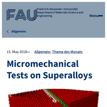
Friedrich-Alexander-Universität
Department of Materials Science and
Menu
Engineering
Allgemein
15. May 2018
Allgemein
Thema des Monats
Micromechanical
Tests on Superalloys