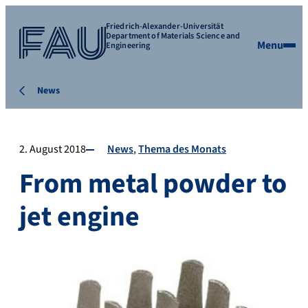
Friedrich-Alexander-Universität
Department of Materials Science and
Menu
Engineering
News
2. August 2018
News
Thema des Monats
From metal powder to
jet engine