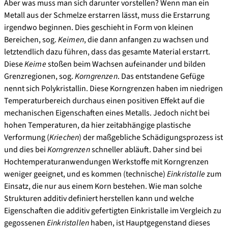
Aber was muss man sich darunter vorstellen? Wenn man ein
Metall aus der Schmelze erstarren lässt, muss die Erstarrung
irgendwo beginnen. Dies geschieht in Form von kleinen
Bereichen, sog.
Keimen
, die dann anfangen zu wachsen und
letztendlich dazu führen, dass das gesamte Material erstarrt.
Diese
Keime
stoßen beim Wachsen aufeinander und bilden
Grenzregionen, sog.
Korngrenzen
. Das entstandene Gefüge
nennt sich Polykristallin. Diese Korngrenzen haben im niedrigen
Temperaturbereich durchaus einen positiven Effekt auf die
mechanischen Eigenschaften eines Metalls. Jedoch nicht bei
hohen Temperaturen, da hier zeitabhängige plastische
Verformung (
Kriechen
) der maßgebliche Schädigungsprozess ist
und dies bei
Korngrenzen
schneller abläuft. Daher sind bei
Hochtemperaturanwendungen Werkstoffe mit Korngrenzen
weniger geeignet, und es kommen (technische)
Einkristalle
zum
Einsatz, die nur aus einem Korn bestehen. Wie man solche
Strukturen additiv definiert herstellen kann und welche
Eigenschaften die additiv gefertigten Einkristalle im Vergleich zu
gegossenen
Einkristallen
haben, ist Hauptgegenstand dieses